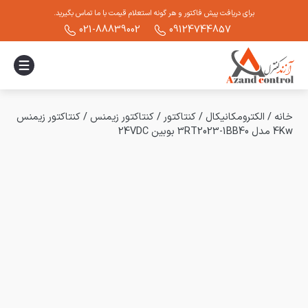
برای دریافت پیش فاکتور و هر گونه استعلام قیمت با ما تماس بگیرید.
021-88839002
09124744857
خانه
/
الکترومکانیکال
/
کنتاکتور
/
کنتاکتور زیمنس
/
کنتاکتور زیمنس
4Kw مدل 3RT2023-1BB40 بوبین 24VDC