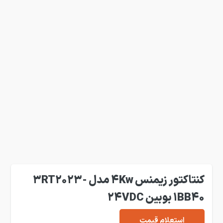
کنتاکتور زیمنس 4Kw مدل 3RT2023-
1BB40 بوبین 24VDC
استعلام قیمت