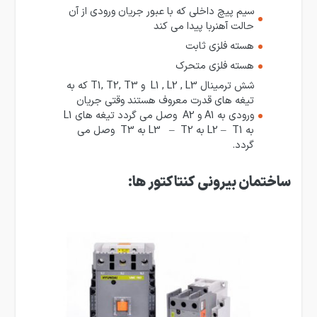
سیم پیچ داخلی که با عبور جریان ورودی از آن
حالت آهنربا پیدا می کند
هسته فلزی ثابت
هسته فلزی متحرک
شش ترمینال L1 , L2 , L3 و T1, T2, T3 که به
تیغه های قدرت معروف هستند وقتی جریان
ورودی به A1 و A2 وصل می گردد تیغه های L1
به L2 – T1 به L3 – T2 به T3 وصل می
گردد.
ساختمان بیرونی کنتاکتور ها: