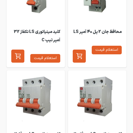
محافظ جان 2 پل 40 آمپر LS
کلید مینیاتوری LS تکفاز 32
آمپر تیپ C
استعلام قیمت
استعلام قیمت