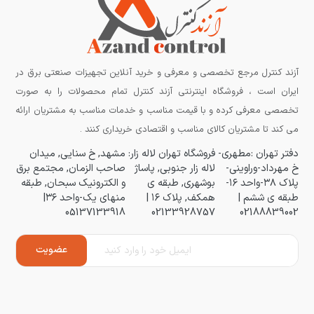
آزند کنترل مرجع تخصصی و معرفی و خرید آنلاین تجهیزات صنعتی برق در
ایران است ، فروشگاه اینترنتی آزند کنترل تمام محصولات را به صورت
تخصصی معرفی کرده و با قیمت مناسب و خدمات مناسب به مشتریان ارائه
می کند تا مشتریان کالای مناسب و اقتصادی خریداری کنند .
دفتر تهران :مطهری-
فروشگاه تهران لاله زار:
مشهد, خ سنایی, میدان
خ مهرداد-وراوینی-
لاله زار جنوبی, پاساژ
صاحب الزمان, مجتمع برق
پلاک ۳۸-واحد ۱۶-
بوشهری, طبقه ی
و الکترونیک سبحان, طبقه
طبقه ی ششم |
همکف, پلاک ۱۶ |
منهای یک-واحد ۳۶|
05137133918
02133928757
02188839002