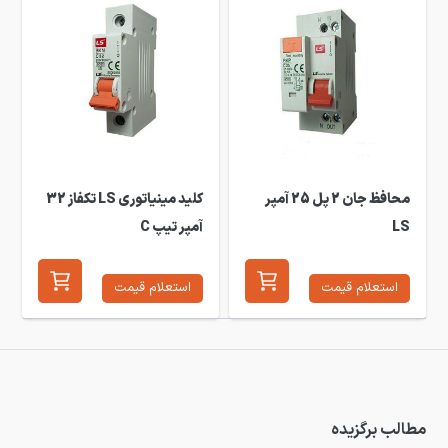
محافظ جان 2 پل 25 آمپر
کلید مینیاتوری LS تکفاز 32
LS
آمپر تیپ C
استعلام قیمت
استعلام قیمت
مطالب برگزیده