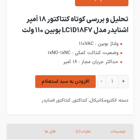
تحلیل و بررسی کوتاه کنتاکتور 18 آمپر
اشنایدر مدل LC1D18F7 بوبین 110 ولت
ولتاژ بوبین : 110VAC
وضعیت کنتاکت کمکی : 1xNO-1xNC
حداکثر جریان مجاز : 18 آمپر
کنتاکتور 18 آمپر اشنایدر مدل LC1D18F7 بوبین 110 ولت عدد
+
-
افزودن به سبد استعلام
دسته:
الکترومکانیکال
,
کنتاکتور
,
کنتاکتور اشنایدر
توضیحات
نظرات (0)
فایل ها