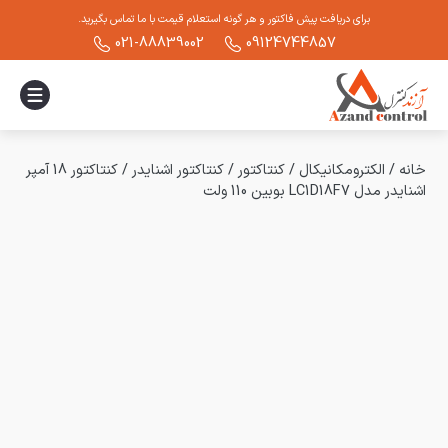
برای دریافت پیش فاکتور و هر گونه استعلام قیمت با ما تماس بگیرید.
021-88839002
09124744857
خانه
/
الکترومکانیکال
/
کنتاکتور
/
کنتاکتور اشنایدر
/
کنتاکتور 18 آمپر
اشنایدر مدل LC1D18F7 بوبین 110 ولت