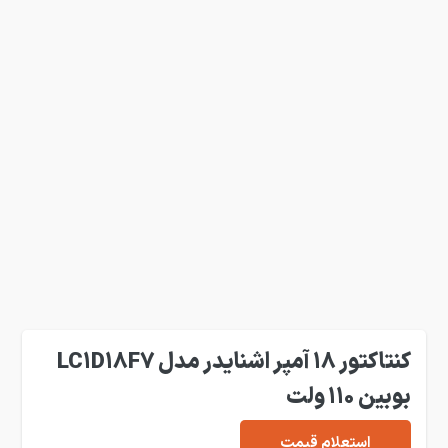
کنتاکتور 18 آمپر اشنایدر مدل LC1D18F7
بوبین 110 ولت
استعلام قیمت