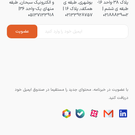
پلاک ۳۸-واحد ۱۶-
بوشهری, طبقه ی
و الکترونیک سبحان, طبقه
طبقه ی ششم |
همکف, پلاک ۱۶ |
منهای یک-واحد ۳۶|
05137133918
02133928757
02188839002
با عضویت در خبرنامه، محتوای جدید را مستقیما در صندوق ایمیل خود
دریافت کنید.