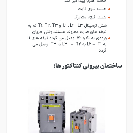
حالت آهنربا پیدا می کند
هسته فلزی ثابت
هسته فلزی متحرک
شش ترمینال L1 , L2 , L3 و T1, T2, T3 که به
تیغه های قدرت معروف هستند وقتی جریان
ورودی به A1 و A2 وصل می گردد تیغه های L1
به L2 – T1 به L3 – T2 به T3 وصل می
گردد.
ساختمان بیرونی کنتاکتور ها: