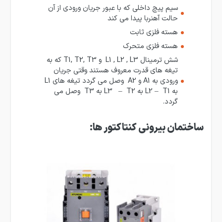
سیم پیچ داخلی که با عبور جریان ورودی از آن
حالت آهنربا پیدا می کند
هسته فلزی ثابت
هسته فلزی متحرک
شش ترمینال L1 , L2 , L3 و T1, T2, T3 که به
تیغه های قدرت معروف هستند وقتی جریان
ورودی به A1 و A2 وصل می گردد تیغه های L1
به L2 – T1 به L3 – T2 به T3 وصل می
گردد.
ساختمان بیرونی کنتاکتور ها: