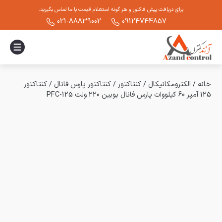
برای دریافت پیش فاکتور و هر گونه استعلام قیمت با ما تماس بگیرید.
021-88839002
09124744857
خانه
/
الکترومکانیکال
/
کنتاکتور
/
کنتاکتور پارس فانال
/
کنتاکتور
125 آمپر 60 کیلووات پارس فانال بوبین 220 ولت PFC-125