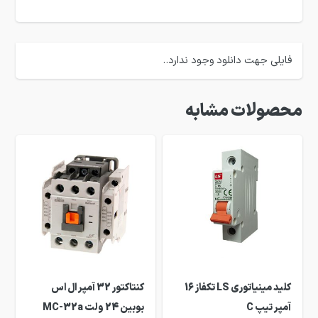
فایلی جهت دانلود وجود ندارد..
محصولات مشابه
کلید مینیاتوری LS تکفاز 16
کنتاکتور 32 آمپر ال اس
آمپر تیپ C
بوبین 24 ولت MC-32a