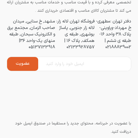
تخصصی معرفی کرده و با قیمت مناسب و خدمات مناسب به مشتریان ارائه
می کند تا مشتریان کالای مناسب و اقتصادی خریداری کنند .
دفتر تهران :مطهری-
فروشگاه تهران لاله زار:
مشهد, خ سنایی, میدان
خ مهرداد-وراوینی-
لاله زار جنوبی, پاساژ
صاحب الزمان, مجتمع برق
پلاک ۳۸-واحد ۱۶-
بوشهری, طبقه ی
و الکترونیک سبحان, طبقه
طبقه ی ششم |
همکف, پلاک ۱۶ |
منهای یک-واحد ۳۶|
05137133918
02133928757
02188839002
با عضویت در خبرنامه، محتوای جدید را مستقیما در صندوق ایمیل خود
دریافت کنید.