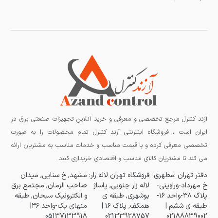
آزند کنترل مرجع تخصصی و معرفی و خرید آنلاین تجهیزات صنعتی برق در
ایران است ، فروشگاه اینترنتی آزند کنترل تمام محصولات را به صورت
تخصصی معرفی کرده و با قیمت مناسب و خدمات مناسب به مشتریان ارائه
می کند تا مشتریان کالای مناسب و اقتصادی خریداری کنند .
دفتر تهران :مطهری-
فروشگاه تهران لاله زار:
مشهد, خ سنایی, میدان
خ مهرداد-وراوینی-
لاله زار جنوبی, پاساژ
صاحب الزمان, مجتمع برق
پلاک ۳۸-واحد ۱۶-
بوشهری, طبقه ی
و الکترونیک سبحان, طبقه
طبقه ی ششم |
همکف, پلاک ۱۶ |
منهای یک-واحد ۳۶|
05137133918
02133928757
02188839002