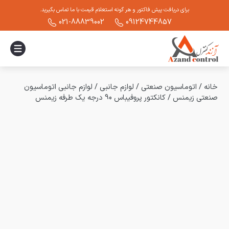
برای دریافت پیش فاکتور و هر گونه استعلام قیمت با ما تماس بگیرید.
021-88839002
09124744857
خانه
/
اتوماسیون صنعتی
/
لوازم جانبی
/
لوازم جانبی اتوماسیون
صنعتی زیمنس
/
کانکتور پروفیباس 90 درجه یک طرفه زیمنس