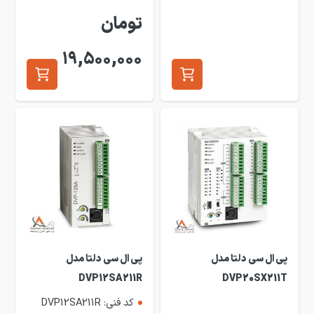
تومان
19,500,000
پی ال سی دلتا مدل
پی ال سی دلتا مدل
DVP12SA211R
DVP20SX211T
کد فنی: DVP12SA211R