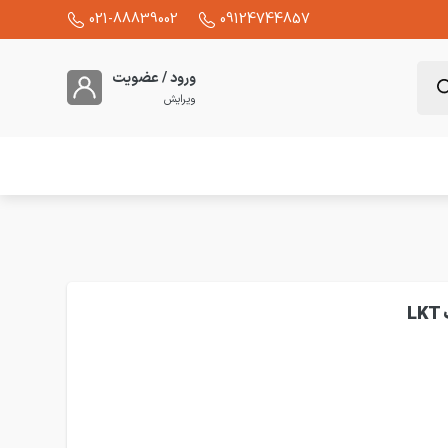
021-88839002
09124744857
ورود / عضویت
ویرایش
خازن 3 فاز فشار ضعیف فراکو 15.5 کیلووار در 480 ولت LKT