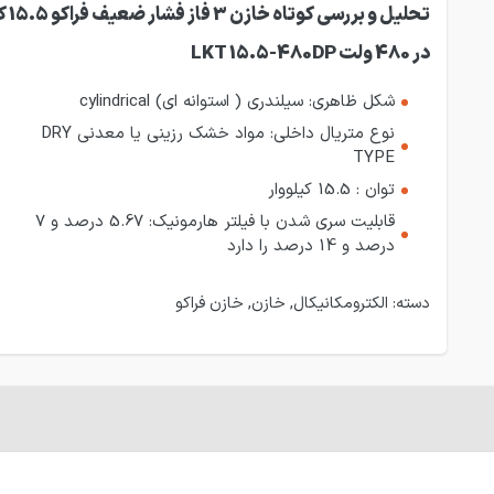
تحلیل و بر
در 480 ولت LKT 15.5-480DP
شکل ظاهری: سیلندری ( استوانه ای) cylindrical
نوع متریال داخلی: مواد خشک رزینی یا معدنی DRY
TYPE
توان : 15.5 کیلووا
ر
قابلیت سری شدن با فیلتر هارمونیک: 5.67 درصد و 7
درصد و 14 درصد را دارد
دسته:
الکترومکانیکال
,
خازن
,
خازن فراکو