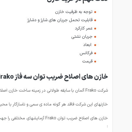
توجه به ظرفیت خازن
قابلیت تحمل جریان های شارژ و دشارژ
عمر کارکرد
جریان نشتی
ابعاد
فرکانس
قیمت
خازن های اصلاح ضریب توان سه فاز Frako
شرکت Frako آلمان با سابقه طولانی در زمینه ساخت خازن اصلاح ضریب توان و دارای تکنولوژی منحصر به فرد خود می­باشد.
خازن­های این شرکت فاقد هر گونه ماده ی سمی و ناسازگار با 
خازن های اصلاح ضریب توان rako
: