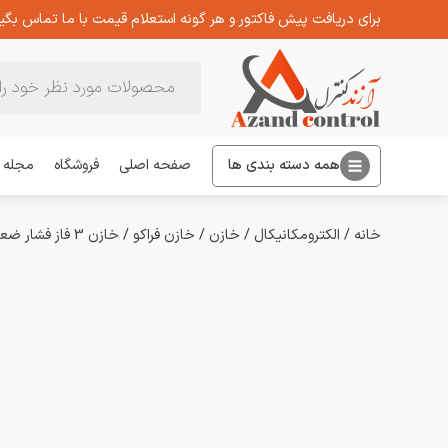
برای دریافت پیش فاکتور و هر گونه استعلام قیمت با ما تماس بگیر
Products
search
همه دسته بندی ها
صفحه اصلی
فروشگاه
مجله
خانه
/
الکترومکانیکال
/
خازن
/
خازن فراکو
/
خازن 3 فاز فشار ضعیف فراکو 15.5 کیلووار در 480 ولت LKT 15.5-480DP