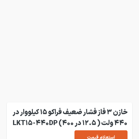
خازن 3 فاز فشار ضعیف فراکو 15 کیلووار در
440 ولت ( 12.5 در 400) LKT15-440DP
استعلام قیمت