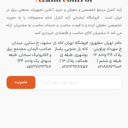
آزند کنترل مرجع تخصصی و معرفی و خرید آنلاین تجهیزات صنعتی برق در
ایران است ، فروشگاه اینترنتی آزند کنترل تمام محصولات را به صورت
تخصصی معرفی کرده و با قیمت مناسب و خدمات مناسب به مشتریان ارائه
می کند تا مشتریان کالای مناسب و اقتصادی خریداری کنند .
دفتر تهران :مطهری-
فروشگاه تهران لاله زار:
مشهد, خ سنایی, میدان
خ مهرداد-وراوینی-
لاله زار جنوبی, پاساژ
صاحب الزمان, مجتمع برق
پلاک ۳۸-واحد ۱۶-
بوشهری, طبقه ی
و الکترونیک سبحان, طبقه
طبقه ی ششم |
همکف, پلاک ۱۶ |
منهای یک-واحد ۳۶|
05137133918
02133928757
02188839002