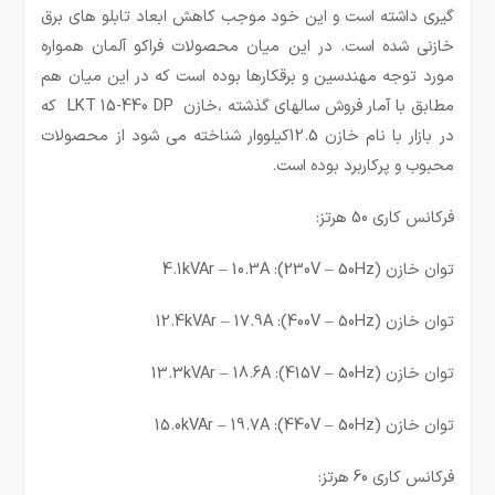
گیری داشته است و این خود موجب کاهش ابعاد تابلو های برق
خازنی شده است. در این میان محصولات فراکو آلمان همواره
مورد توجه مهندسین و برقکارها بوده است که در این میان هم
مطابق با آمار فروش سالهای گذشته ،خازن LKT 15-440 DP که
در بازار با نام خازن 12.5کیلووار شناخته می شود از محصولات
محبوب و پرکاربرد بوده است.
فرکانس کاری 50 هرتز:
توان خازن (230V – 50Hz): 4.1kVAr – 10.3A
توان خازن (400V – 50Hz): 12.4kVAr – 17.9A
توان خازن (415V – 50Hz): 13.3kVAr – 18.6A
توان خازن (440V – 50Hz): 15.0kVAr – 19.7A
فرکانس کاری 60 هرتز: