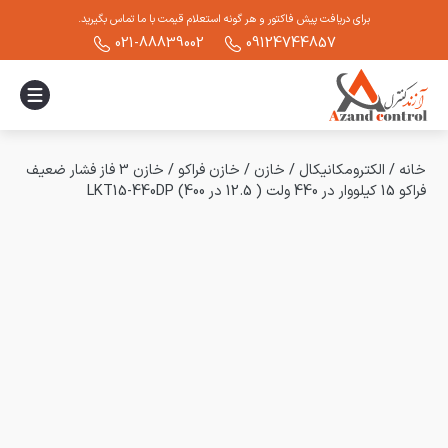
برای دریافت پیش فاکتور و هر گونه استعلام قیمت با ما تماس بگیرید.
021-88839002
09124744857
خانه
/
الکترومکانیکال
/
خازن
/
خازن فراکو
/
خازن 3 فاز فشار ضعیف
فراکو 15 کیلووار در 440 ولت ( 12.5 در 400) LKT15-440DP