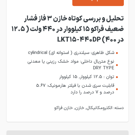
تحلیل و بررسی کوتاه خازن 3 فاز فشار
ضعیف فراکو 15 کیلووار در 440 ولت ( 12.5
در 400) LKT15-440DP
شکل ظاهری: سیلندری ( استوانه ای) cylindrical
نوع متریال داخلی: مواد خشک رزینی یا معدنی
DRY TYPE
توان : 12.5 کیلووار, 15 کیلووا
ر
قابلیت سری شدن با فیلتر هارمونیک: 5.67
درصد و 7 درصد را دارد
دسته:
الکترومکانیکال
,
خازن
,
خازن فراکو