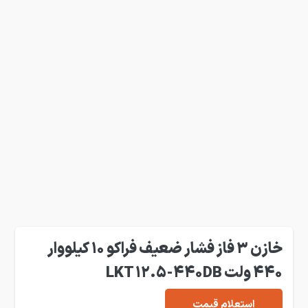
خازن 3 فاز فشار ضعیف فراکو 10 کیلووار
440 ولت LKT 12.5-440DB
استعلام قیمت