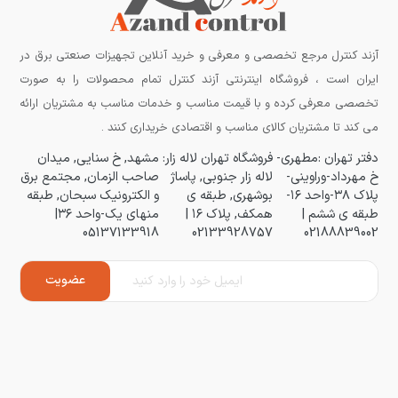
آزند کنترل مرجع تخصصی و معرفی و خرید آنلاین تجهیزات صنعتی برق در
ایران است ، فروشگاه اینترنتی آزند کنترل تمام محصولات را به صورت
تخصصی معرفی کرده و با قیمت مناسب و خدمات مناسب به مشتریان ارائه
می کند تا مشتریان کالای مناسب و اقتصادی خریداری کنند .
دفتر تهران :مطهری-
فروشگاه تهران لاله زار:
مشهد, خ سنایی, میدان
خ مهرداد-وراوینی-
لاله زار جنوبی, پاساژ
صاحب الزمان, مجتمع برق
پلاک ۳۸-واحد ۱۶-
بوشهری, طبقه ی
و الکترونیک سبحان, طبقه
طبقه ی ششم |
همکف, پلاک ۱۶ |
منهای یک-واحد ۳۶|
05137133918
02133928757
02188839002