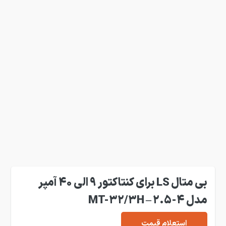
بی متال LS برای کنتاکتور 9 الی 40 آمپر
مدل MT-32/3H – 2.5-4
استعلام قیمت