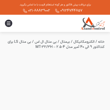
برای دریافت پیش فاکتور و هر گونه استعلام قیمت با ما تماس بگیرید.
021-88839002
09124744857
خانه
/
الکترومکانیکال
/
بیمتال
/
بی متال ال اس
/
بی متال LS برای
کنتاکتور 9 الی 40 آمپر مدل MT-32/3H – 2.5-4