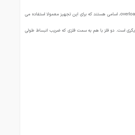
برای حفاظت از موتورهای الکتریکی در مقابل اضافه بار جریان از رله های حرارتی (بی متال) استفاده می شود. بیمتال، محافظ موتور، overload relay، اسامی هستند که برای این تجهیز معمولا استفاده می
ز دیگری است. دو فلز با هم به سمت فلزی که ضریب انبساط طولی