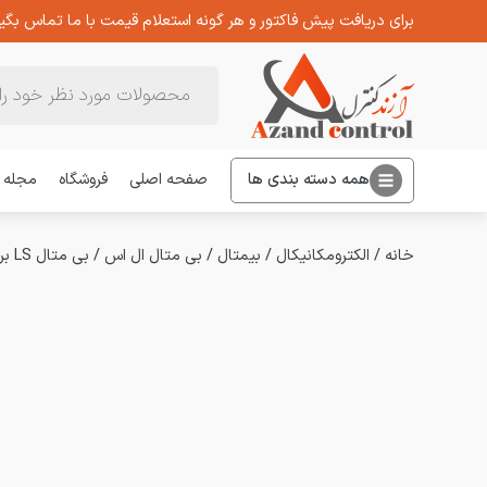
برای دریافت پیش فاکتور و هر گونه استعلام قیمت با ما تماس بگیر
Products
search
همه دسته بندی ها
صفحه اصلی
فروشگاه
مجله
خانه
/
الکترومکانیکال
/
بیمتال
/
بی متال ال اس
/
بی متال LS برای کنتاکتور 6 آمپر مدل MT-12/3H – 1.6-2.5