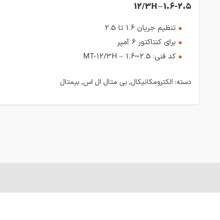
12/3H – 1.6-2.5
تنظیم جریان 1.6 تا 2.5
برای کنتاکتور 6 آمپر
کد فنی: MT-12/3H – 1.6~2.5
دسته:
الکترومکانیکال
,
بی متال ال اس
,
بیمتال