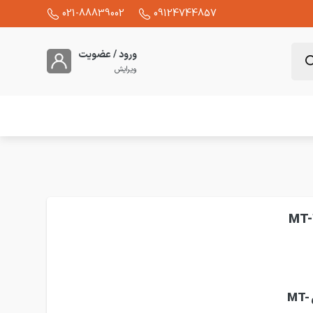
021-88839002
09124744857
ورود / عضویت
ویرایش
تحلیل و بررسی کوتاه بی متال LS برای کنتاکتور 6 آمپر مدل MT-