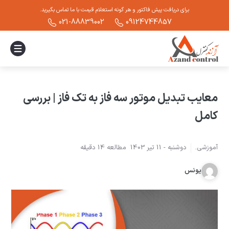
برای دریافت پیش فاکتور و هر گونه استعلام قیمت با ما تماس بگیرید.
021-88839002
09124744857
معایب تبدیل موتور سه فاز به تک فاز | بررسی
کامل
آموزشی
.
دوشنبه -
11 تیر 1403
مطالعه
14
دقیقه
یونس