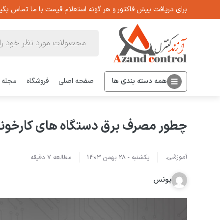
برای دریافت پیش فاکتور و هر گونه استعلام قیمت با ما تماس بگیر
Products
search
همه دسته بندی ها
صفحه اصلی
فروشگاه
مجله
چطور مصرف برق دستگاه‌ های کارخونه ر
.
آموزشی
یکشنبه -
28 بهمن 1403
مطالعه
7
دقیقه
یونس