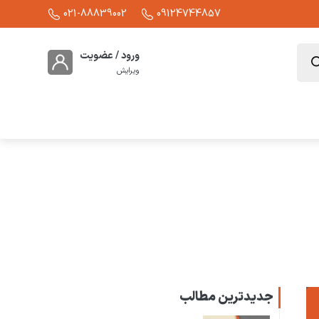
021-88839002
09124744857
ورود / عضویت
ویرایش
جدیدترین مطالب