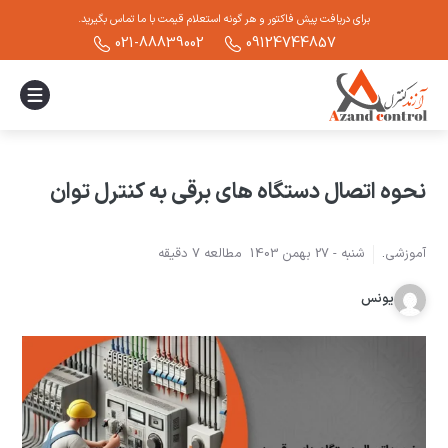
برای دریافت پیش فاکتور و هر گونه استعلام قیمت با ما تماس بگیرید.
021-88839002
09124744857
نحوه اتصال دستگاه های برقی به کنترل توان
آموزشی
.
شنبه -
27 بهمن 1403
مطالعه
7
دقیقه
یونس