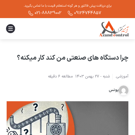
برای دریافت پیش فاکتور و هر گونه استعلام قیمت با ما تماس بگیرید.
021-88839002
09124744857
چرا دستگاه های صنعتی من کند کار میکنه؟
آموزشی
.
شنبه -
27 بهمن 1403
مطالعه
6
دقیقه
یونس