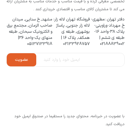
تخصصی معرفی کرده و با قیمت مناسب و خدمات مناسب به مشتریان ارائه
می کند تا مشتریان کالای مناسب و اقتصادی خریداری کنند .
دفتر تهران :مطهری-
فروشگاه تهران لاله زار:
مشهد, خ سنایی, میدان
خ مهرداد-وراوینی-
لاله زار جنوبی, پاساژ
صاحب الزمان, مجتمع برق
پلاک ۳۸-واحد ۱۶-
بوشهری, طبقه ی
و الکترونیک سبحان, طبقه
طبقه ی ششم |
همکف, پلاک ۱۶ |
منهای یک-واحد ۳۶|
05137133918
02133928757
02188839002
با عضویت در خبرنامه، محتوای جدید را مستقیما در صندوق ایمیل خود
دریافت کنید.