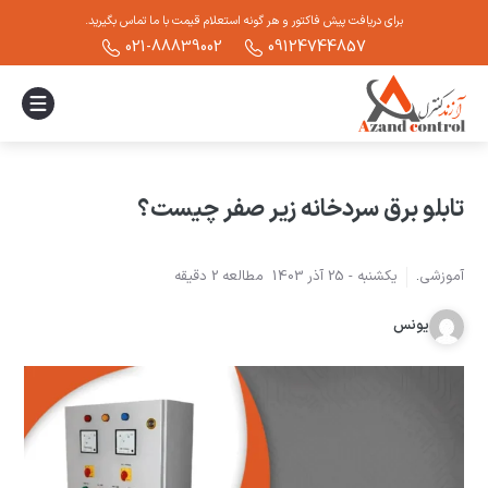
برای دریافت پیش فاکتور و هر گونه استعلام قیمت با ما تماس بگیرید.
021-88839002
09124744857
تابلو برق سردخانه زیر صفر چیست؟
آموزشی
.
یکشنبه -
25 آذر 1403
مطالعه
2
دقیقه
یونس