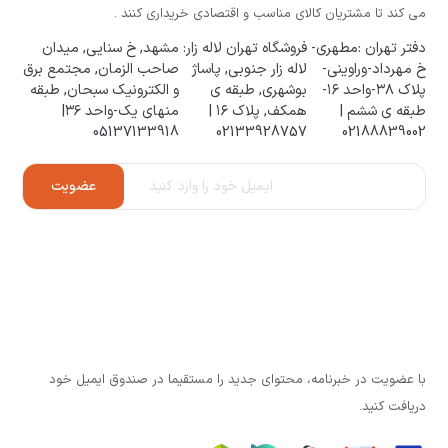
می کند تا مشتریان کالای مناسب و اقتصادی خریداری کنند .
دفتر تهران :مطهری-
فروشگاه تهران لاله زار:
مشهد, خ سنایی, میدان
خ مهرداد-وراوینی-
لاله زار جنوبی, پاساژ
صاحب الزمان, مجتمع برق
پلاک ۳۸-واحد ۱۶-
بوشهری, طبقه ی
و الکترونیک سبحان, طبقه
طبقه ی ششم |
همکف, پلاک ۱۶ |
منهای یک-واحد ۳۶|
05137133918
02133928757
02188839002
با عضویت در خبرنامه، محتوای جدید را مستقیما در صندوق ایمیل خود
دریافت کنید.