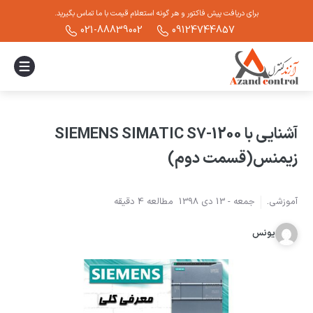
برای دریافت پیش فاکتور و هر گونه استعلام قیمت با ما تماس بگیرید.
021-88839002
09124744857
آشنایی با SIEMENS SIMATIC S7-1200
زیمنس(قسمت دوم)
آموزشی
.
جمعه -
13 دی 1398
مطالعه
4
دقیقه
یونس