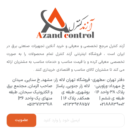
آزند کنترل مرجع تخصصی و معرفی و خرید آنلاین تجهیزات صنعتی برق در
ایران است ، فروشگاه اینترنتی آزند کنترل تمام محصولات را به صورت
تخصصی معرفی کرده و با قیمت مناسب و خدمات مناسب به مشتریان ارائه
می کند تا مشتریان کالای مناسب و اقتصادی خریداری کنند .
دفتر تهران :مطهری-
فروشگاه تهران لاله زار:
مشهد, خ سنایی, میدان
خ مهرداد-وراوینی-
لاله زار جنوبی, پاساژ
صاحب الزمان, مجتمع برق
پلاک ۳۸-واحد ۱۶-
بوشهری, طبقه ی
و الکترونیک سبحان, طبقه
طبقه ی ششم |
همکف, پلاک ۱۶ |
منهای یک-واحد ۳۶|
05137133918
02133928757
02188839002