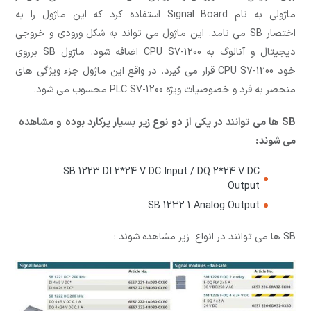
ماژولی به نام Signal Board استفاده کرد که این ماژول را به
اختصار SB می نامد. این ماژول می تواند به شکل ورودی و خروجی
دیجیتال و آنالوگ به CPU S7-1200 اضافه شود. ماژول SB برروی
خود CPU S7-1200 قرار می گیرد. در واقع این ماژول جزء ویژگی های
منحصر به فرد و خصوصیات ویژه PLC S7-1200 محسوب می شود.
SB ها می توانند در یکی از دو نوع زیر بسیار پرکارد بوده و مشاهده
می شوند:
SB 1223 DI 2*24 V DC Input / DQ 2*24 V DC
Output
SB 1232 1 Analog Output
SB ها می توانند در انواع زیر مشاهده شوند :